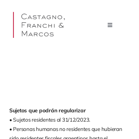
Skip
to
content
Toggle
Navigation
Home
Quiénes Somos
Miembros del Estudio
Áreas de Práctica
Sujetos que podrán regularizar
• Sujetos residentes al 31/12/2023.
Publicaciones
• Personas humanas no residentes que hubieran
sido residentes fiscales argentinos hasta el