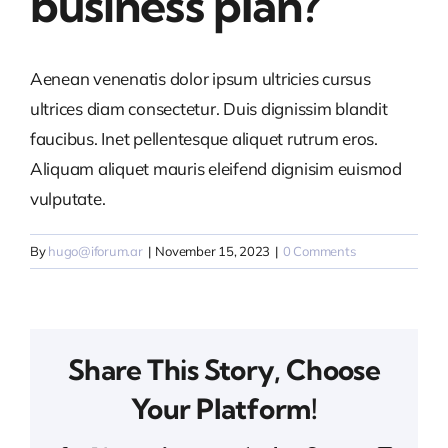
business plan?
Contacto
Aenean venenatis dolor ipsum ultricies cursus
Español
ultrices diam consectetur. Duis dignissim blandit
faucibus. Inet pellentesque aliquet rutrum eros.
Aliquam aliquet mauris eleifend dignisim euismod
vulputate.
By
hugo@iforum.ar
|
November 15, 2023
|
0 Comments
Share This Story, Choose
Your Platform!