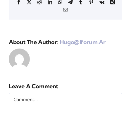
Facebook
X
Reddit
LinkedIn
WhatsApp
Telegram
Tumblr
Pinterest
Vk
Xing
Email
About The Author:
Hugo@iforum.ar
Leave A Comment
Comment