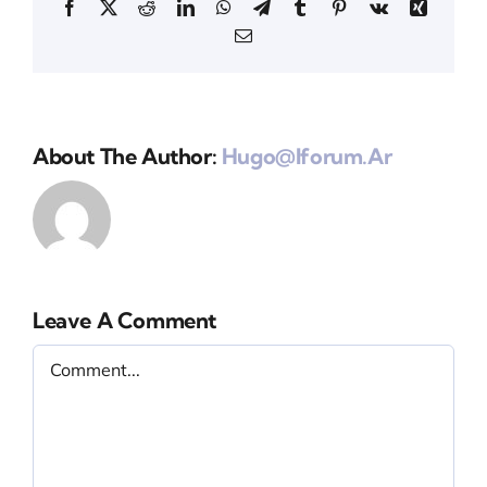
Facebook
X
Reddit
LinkedIn
WhatsApp
Telegram
Tumblr
Pinterest
Vk
Xing
Email
About The Author:
Hugo@iforum.ar
Leave A Comment
Comment