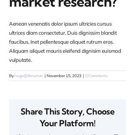
market research?
Contacto
Aenean venenatis dolor ipsum ultricies cursus
Español
ultrices diam consectetur. Duis dignissim blandit
faucibus. Inet pellentesque aliquet rutrum eros.
Aliquam aliquet mauris eleifend dignisim euismod
vulputate.
By
hugo@iforum.ar
|
November 15, 2023
|
0 Comments
Share This Story, Choose
Your Platform!