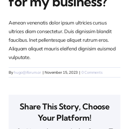
for my business?
Contacto
Aenean venenatis dolor ipsum ultricies cursus
Español
ultrices diam consectetur. Duis dignissim blandit
faucibus. Inet pellentesque aliquet rutrum eros.
Aliquam aliquet mauris eleifend dignisim euismod
vulputate.
By
hugo@iforum.ar
|
November 15, 2023
|
0 Comments
Share This Story, Choose
Your Platform!