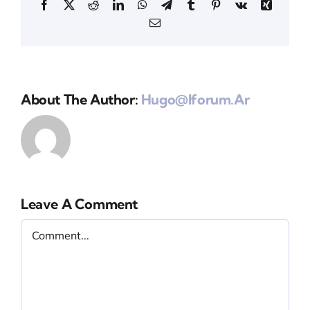
Facebook
X
Reddit
LinkedIn
WhatsApp
Telegram
Tumblr
Pinterest
Vk
Xing
Email
About The Author:
Hugo@iforum.ar
Leave A Comment
Comment